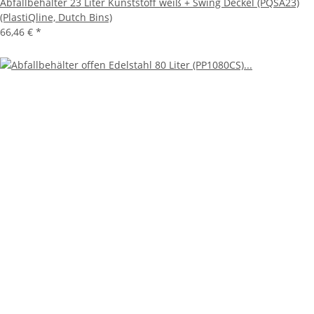
Abfallbehälter 23 Liter Kunststoff weiß + Swing Deckel (PQSA23)
(PlastiQline, Dutch Bins)
66,46 €
*