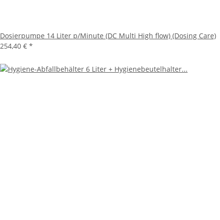
Dosierpumpe 14 Liter p/Minute (DC Multi High flow) (Dosing Care)
254,40 €
*