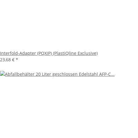
Interfold-Adapter (PQXIP) (PlastiQline Exclusive)
23,68 €
*