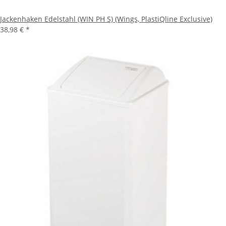
Jackenhaken Edelstahl (WIN PH S) (Wings, PlastiQline Exclusive)
38,98 €
*