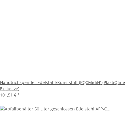
Handtuchspender Edelstahl/Kunststoff (PQXMidiH) (PlastiQline
Exclusive)
101,51 €
*