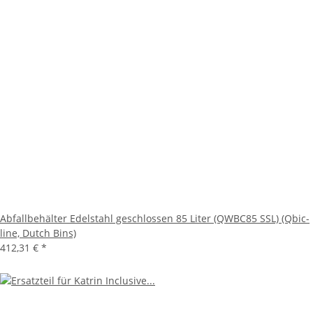
Abfallbehälter Edelstahl geschlossen 85 Liter (QWBC85 SSL) (Qbic-
line, Dutch Bins)
412,31 €
*