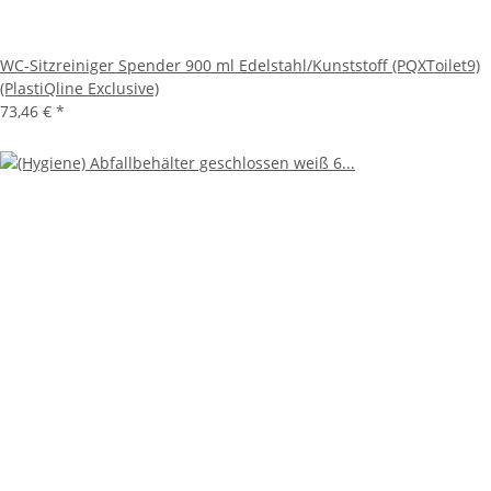
WC-Sitzreiniger Spender 900 ml Edelstahl/Kunststoff (PQXToilet9)
(PlastiQline Exclusive)
73,46 €
*