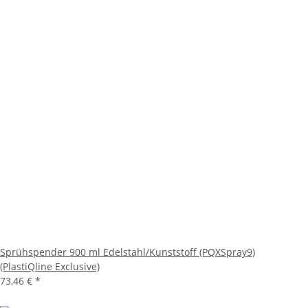
Sprühspender 900 ml Edelstahl/Kunststoff (PQXSpray9)
(PlastiQline Exclusive)
73,46 €
*