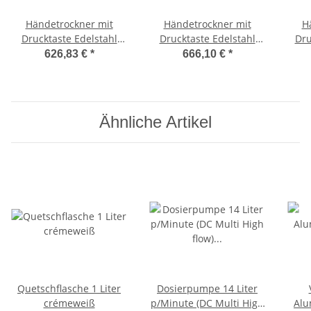
Händetrockner mit
Händetrockner mit
H
Drucktaste Edelstahl
Drucktaste Edelstahl
Dru
(E05CS) (Mediclinics)
(E88CS) (Mediclinics)
(E
626,83 €
*
666,10 €
*
Ähnliche Artikel
Quetschflasche 1 Liter
Dosierpumpe 14 Liter
crémeweiß
p/Minute (DC Multi High
Alu