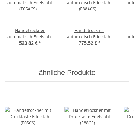
Händetrockner
Händetrockner
automatisch Edelstahl
automatisch Edelstahl
aut
(E05ACS) (Mediclinics)
(E88ACS) (Mediclinics)
(M0
520,82 €
*
775,52 €
*
ähnliche Produkte