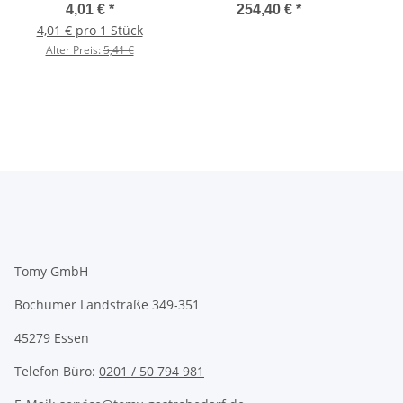
flow) (Dosing Care)
Sich
4,01 €
*
254,40 €
*
4,01 € pro 1 Stück
Alter Preis:
5,41 €
Tomy GmbH
Bochumer Landstraße 349-351
45279 Essen
Telefon Büro:
0201 / 50 794 981