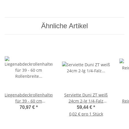
Ähnliche Artikel
Liegenabdeckrollenhalter
Serviette Duni ZT weiß
für 39 - 60 cm
24cm 2-lg 1/4-Falz
Re
Rollenbreite Liegen- und
VE=8x300=2400Stück
70,97 €
*
59,44 €
*
Wandmontage Edelstahl
0,02 € pro 1 Stück