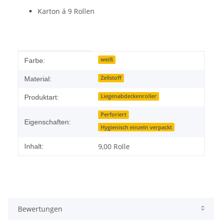
Karton á 9 Rollen
Produkteigenschaft
Wert
weiß
Farbe:
Zellstoff
Material:
Liegenabdeckenroller
Produktart:
Perforiert
Eigenschaften:
Hygienisch einzeln verpackt
9,00 Rolle
Inhalt:
Bewertungen