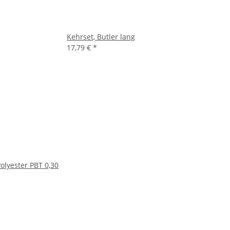
Kehrset, Butler lang
17,79 €
*
lyester PBT 0,30