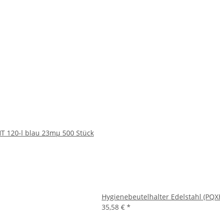
T 120-l blau 23mµ 500 Stück
Hygienebeutelhalter Edelstahl (PQXH
35,58 €
*