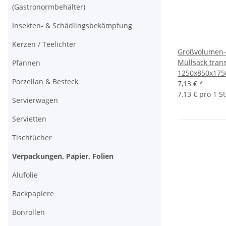
(Gastronormbehälter)
Insekten- & Schädlingsbekämpfung
Kerzen / Teelichter
Großvolumen-W
Müllsack tran
Pfannen
1250x850x17
Porzellan & Besteck
7,13 €
*
7,13 € pro 1 S
Servierwagen
Servietten
Tischtücher
Verpackungen, Papier, Folien
Alufolie
Backpapiere
Bonrollen