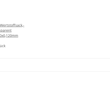
ertstoffsack,-
sparent
50x0,120mm
tück