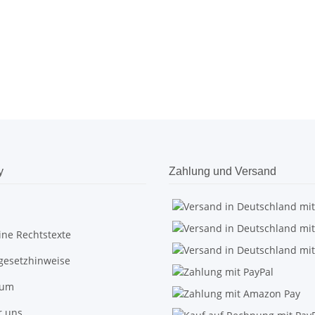
y
Zahlung und Versand
ine Rechtstexte
egesetzhinweise
sum
r uns