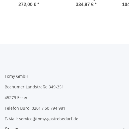
Rollen Edelstahl
Beschichtung für 4
272,00 €
*
334,97 €
*
104
gebürstet
Standard Rollen
Edelstahl gebürstet
Tomy GmbH
Bochumer Landstraße 349-351
45279 Essen
Telefon Büro:
0201 / 50 794 981
E-Mail: service@tomy-gastrobedarf.de