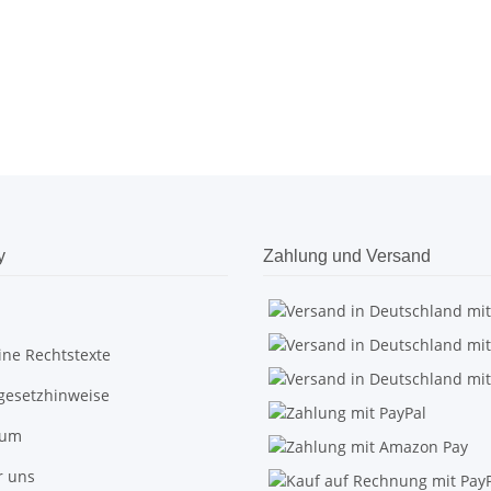
y
Zahlung und Versand
ine Rechtstexte
egesetzhinweise
sum
r uns