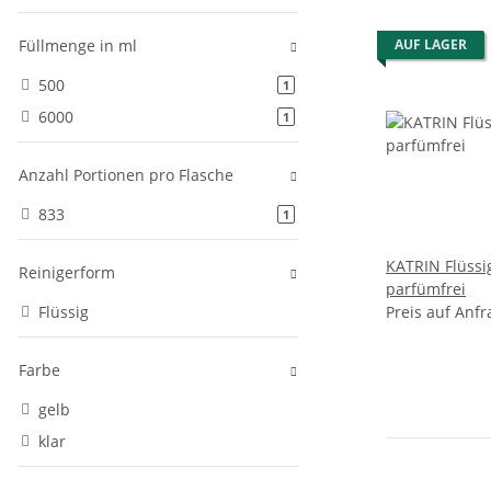
Füllmenge in ml
AUF LAGER
500
Artikel gefunden
1
6000
Artikel gefunden
1
Anzahl Portionen pro Flasche
833
Artikel gefunden
1
KATRIN Flüssig
Reinigerform
parfümfrei
Flüssig
Preis auf Anfr
Farbe
gelb
klar