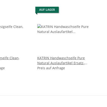
AUF LAGER
seife Clean,
KATRIN Handwaschseife Pure
Natural Auslaufartikel Ersatz-
age
350095
Preis auf Anfrage