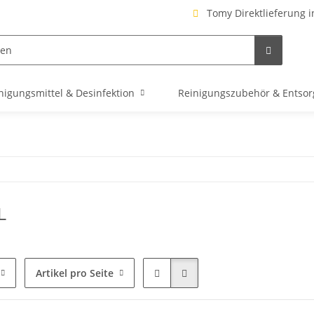
Tomy Direktlieferung i
nigungsmittel & Desinfektion
Reinigungszubehör & Entso
L
Artikel pro Seite