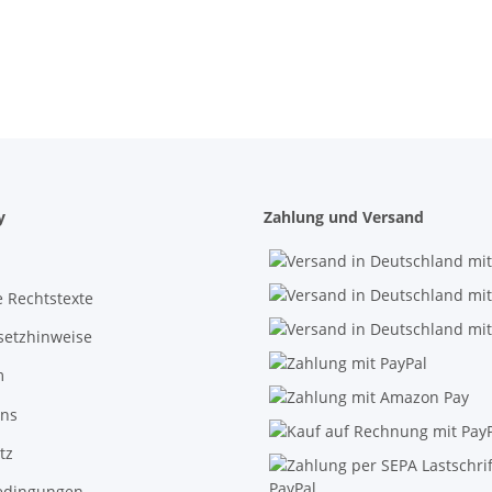
y
Zahlung und Versand
 Rechtstexte
setzhinweise
m
uns
tz
edingungen